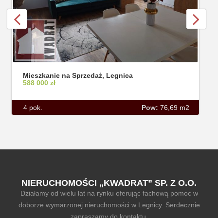
Mieszkanie na Sprzedaż, Legnica
588 000 zł
4 pok.
Pow:
76,69 m2
NIERUCHOMOŚCI „KWADRAT” SP. Z O.O.
Działamy od wielu lat na rynku oferując fachową pomoc w
doborze wymarzonej nieruchomości w Legnicy. Serdecznie
zapraszamy do kontaktu.