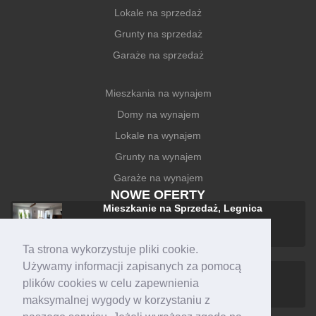
Lokale na sprzedaż
Grunty na sprzedaż
Garaże na sprzedaż
Mieszkania na wynajem
Domy na wynajem
Lokale na wynajem
Grunty na wynajem
Garaże na wynajem
NOWE OFERTY
Mieszkanie na Sprzedaż, Legnica
588 000 zł
Ta strona wykorzystuje pliki cookie.
Używamy informacji zapisanych za pomocą
Dom na Sprzedaż, Legnica
plików cookies w celu zapewnienia
1 590 000 zł
maksymalnej wygody w korzystaniu z