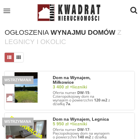
To
Toggle
navigation
na
OGŁOSZENIA
WYNAJMU
DOMÓW
Z
LEGNICY I OKOLIC
Dom na Wynajem,
WSTRZYMANA
Miłkowice
3 400 zł +liczniki
Oferta numer
DW-15
:
Czteropokojowy dom na
wynajem o powierzchni
120 m2
z
działką
7a
.
Dom na Wynajem, Legnica
WSTRZYMANA
5 950 zł +liczniki
Oferta numer
DW-17
:
Pięciopokojowy dom na wynajem
o powierzchni
140 m2
z działką