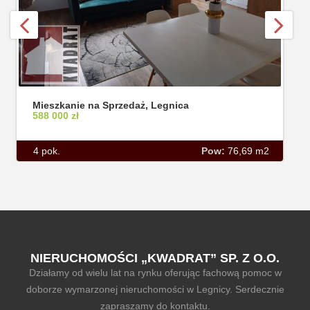
Mieszkanie na Sprzedaż, Legnica
588 000 zł
4 pok.
Pow:
76,69 m2
NIERUCHOMOŚCI „KWADRAT” SP. Z O.O.
Działamy od wielu lat na rynku oferując fachową pomoc w
doborze wymarzonej nieruchomości w Legnicy. Serdecznie
zapraszamy do kontaktu.