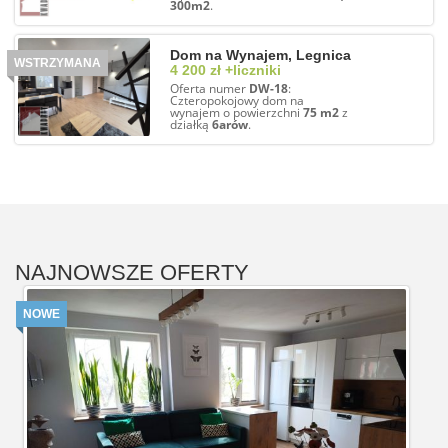
300m2
.
Dom na Wynajem, Legnica
WSTRZYMANA
4 200 zł +liczniki
Oferta numer
DW-18
:
Czteropokojowy dom na
wynajem o powierzchni
75 m2
z
działką
6arów
.
NAJNOWSZE OFERTY
NOWE