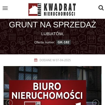
To
Toggle
navigation
na
GRUNT NA SPRZEDAŻ
LUBIATÓW,
Oferta numer:
GK-182
DODANE W 07-04-2025