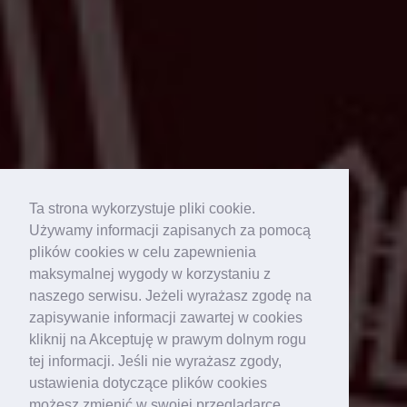
Ta strona wykorzystuje pliki cookie.
Używamy informacji zapisanych za pomocą
plików cookies w celu zapewnienia
maksymalnej wygody w korzystaniu z
naszego serwisu. Jeżeli wyrażasz zgodę na
zapisywanie informacji zawartej w cookies
kliknij na Akceptuję w prawym dolnym rogu
tej informacji. Jeśli nie wyrażasz zgody,
ustawienia dotyczące plików cookies
możesz zmienić w swojej przeglądarce.