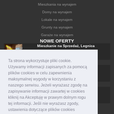
Mieszkania na wynajem
Domy na wynajem
Lokale na wynajem
Grunty na wynajem
Garaże na wynajem
NOWE OFERTY
Mieszkanie na Sprzedaż, Legnica
228 000 zł
Ta strona wykorzystuje pliki cookie.
Używamy informacji zapisanych za pomocą
Mieszkanie na Wynajem, Legnica
plików cookies w celu zapewnienia
1 500 zł +czynsz
maksymalnej wygody w korzystaniu z
naszego serwisu. Jeżeli wyrażasz zgodę na
Mieszkanie na Sprzedaż, Legnica
zapisywanie informacji zawartej w cookies
588 000 zł
kliknij na Akceptuję w prawym dolnym rogu
tej informacji. Jeśli nie wyrażasz zgody,
ustawienia dotyczące plików cookies