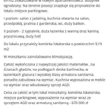
69 m2 zlokalizowane w nowym apartamentowcu. Budynek
ogrodzony. Na terenie posesji znajduje się przynależne do
lokalu miejsce parkingowe.
I poziom- salon z jadalnią, kuchnia otwarta na salon,
przedpokój, pralnia z garderoba, wc, duży balkon.
II poziom - 2 sypialnie, duża łazienka z wanną oraz kaniną
prysznicową, duży holl
Do lokalu przynależy komórka lokatorska o powierzchni 9,19
m2
W mieszkaniu zainstalowano klimatyzację.
Całość wykończona z najwyższej jakości materiałów , na
ścianach gładzie, na podłogach deska barlinecka, w
łazienkach glazura i wysokiej klasy armatura sanitarna,
ponadto zabudowa na wymiar. Kuchnia wyposażona w meble
na wymiar oraz wbudowany sprzęt AGD.
Cena za całość w tym lokal mieszkalny, komórka lokatorska,
miejsce parkingowe, wyposażenie na wymiar wraz ze
sprzętem AGD oraz armaturą sanitarną - 670 000 zł