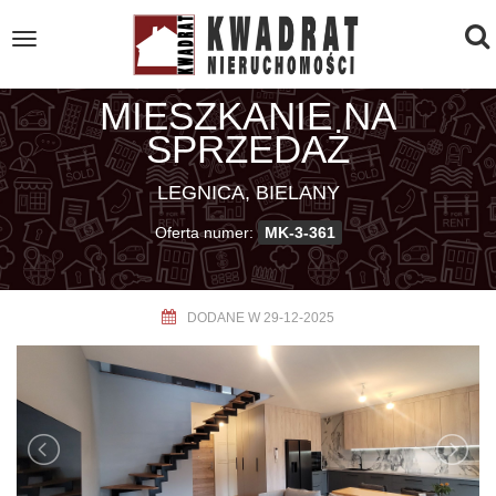
To
Toggle
navigation
na
MIESZKANIE NA
SPRZEDAŻ
LEGNICA, BIELANY
Oferta numer:
MK-3-361
DODANE W 29-12-2025