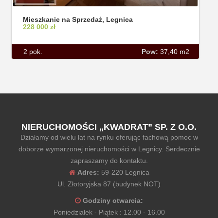
Mieszkanie na Sprzedaż, Legnica
228 000 zł
2 pok.
Pow:
37,40 m2
NIERUCHOMOŚCI „KWADRAT” SP. Z O.O.
Działamy od wielu lat na rynku oferując fachową pomoc w
doborze wymarzonej nieruchomości w Legnicy. Serdecznie
zapraszamy do kontaktu.
Adres:
59-220 Legnica
Ul. Złotoryjska 87 (budynek NOT)
Godziny otwarcia:
Poniedziałek - Piątek : 12.00 - 16.00