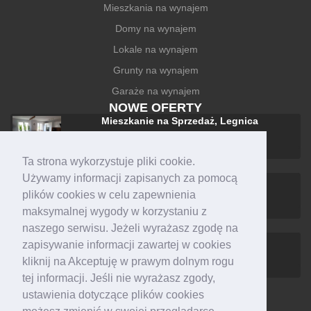
Mieszkania na wynajem
Domy na wynajem
Lokale na wynajem
Grunty na wynajem
Garaże na wynajem
NOWE OFERTY
Mieszkanie na Sprzedaż, Legnica
588 000 zł
Ta strona wykorzystuje pliki cookie.
Używamy informacji zapisanych za pomocą
Dom na Sprzedaż, Legnica
plików cookies w celu zapewnienia
1 590 000 zł
maksymalnej wygody w korzystaniu z
naszego serwisu. Jeżeli wyrażasz zgodę na
Mieszkanie na Wynajem, Legnica
zapisywanie informacji zawartej w cookies
1 600 zł +czynsz
kliknij na Akceptuję w prawym dolnym rogu
tej informacji. Jeśli nie wyrażasz zgody,
ustawienia dotyczące plików cookies