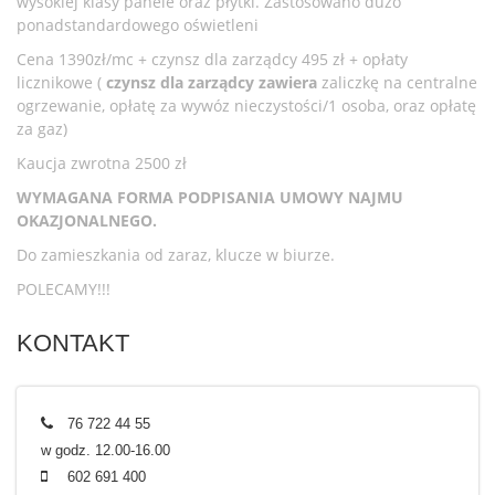
wysokiej klasy panele oraz płytki. Zastosowano dużo
ponadstandardowego oświetleni
Cena 1390zł/mc + czynsz dla zarządcy 495 zł + opłaty
licznikowe (
czynsz dla zarządcy zawiera
zaliczkę na centralne
ogrzewanie, opłatę za wywóz nieczystości/1 osoba, oraz opłatę
za gaz)
Kaucja zwrotna 2500 zł
WYMAGANA FORMA PODPISANIA UMOWY NAJMU
OKAZJONALNEGO.
Do zamieszkania od zaraz, klucze w biurze.
POLECAMY!!!
KONTAKT
76 722 44 55
w godz. 12.00-16.00
602 691 400