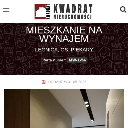
To
Toggle
navigation
na
MIESZKANIE NA
WYNAJEM
LEGNICA, OS. PIEKARY
Oferta numer:
MW-1-54
DODANE W 31-05-2023