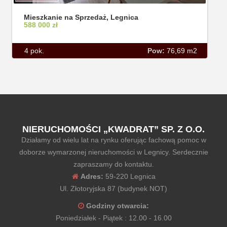
Mieszkanie na Sprzedaż, Legnica
588 000 zł
4 pok.
Pow:
76,69 m2
NIERUCHOMOŚCI „KWADRAT” SP. Z O.O.
Działamy od wielu lat na rynku oferując fachową pomoc w
doborze wymarzonej nieruchomości w Legnicy. Serdecznie
zapraszamy do kontaktu.
Adres:
59-220 Legnica
Ul. Złotoryjska 87 (budynek NOT)
Godziny otwarcia:
Poniedziałek - Piątek : 12.00 - 16.00