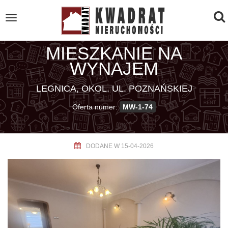
To
Toggle
navigation
na
MIESZKANIE NA
WYNAJEM
LEGNICA, OKOL. UL. POZNAŃSKIEJ
Oferta numer:
MW-1-74
DODANE W 15-04-2026