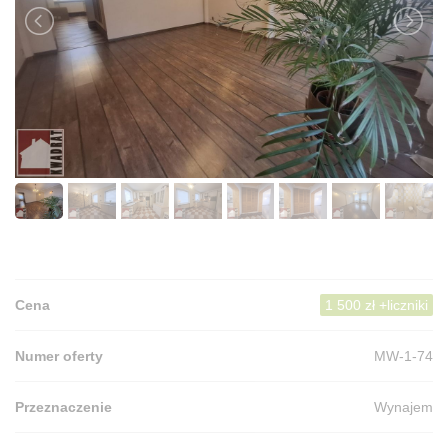
Cena
1 500 zł +liczniki
Numer oferty
MW-1-74
Przeznaczenie
Wynajem