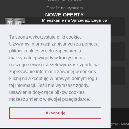
Garaże na wynajem
NOWE OFERTY
Mieszkanie na Sprzedaż, Legnica
588 000 zł
Ta strona wykorzystuje pliki cookie.
Używamy informacji zapisanych za pomocą
Dom na Sprzedaż, Legnica
plików cookies w celu zapewnienia
1 590 000 zł
maksymalnej wygody w korzystaniu z
naszego serwisu. Jeżeli wyrażasz zgodę na
Mieszkanie na Wynajem, Legnica
zapisywanie informacji zawartej w cookies
1 600 zł +czynsz
kliknij na Akceptuję w prawym dolnym rogu
tej informacji. Jeśli nie wyrażasz zgody,
ustawienia dotyczące plików cookies
możesz zmienić w swojej przeglądarce.
Akceptuję
Polityka Prywatności