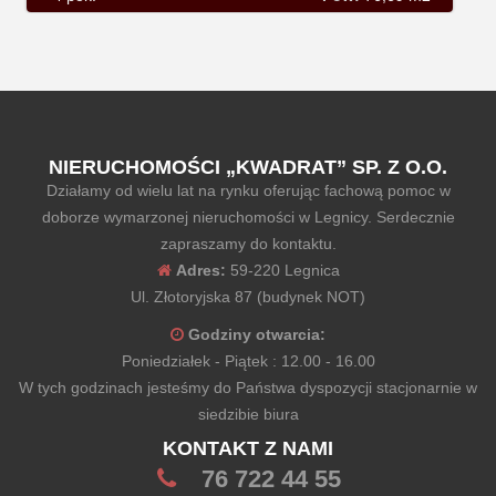
NIERUCHOMOŚCI „KWADRAT” SP. Z O.O.
Działamy od wielu lat na rynku oferując fachową pomoc w
doborze wymarzonej nieruchomości w Legnicy. Serdecznie
zapraszamy do kontaktu.
Adres:
59-220 Legnica
Ul. Złotoryjska 87 (budynek NOT)
Godziny otwarcia:
Poniedziałek - Piątek : 12.00 - 16.00
W tych godzinach jesteśmy do Państwa dyspozycji stacjonarnie w
siedzibie biura
KONTAKT Z NAMI
76 722 44 55