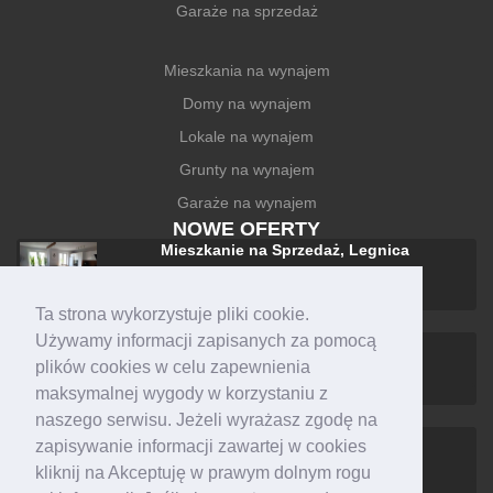
Garaże na sprzedaż
Mieszkania na wynajem
Domy na wynajem
Lokale na wynajem
Grunty na wynajem
Garaże na wynajem
NOWE OFERTY
Mieszkanie na Sprzedaż, Legnica
588 000 zł
Ta strona wykorzystuje pliki cookie.
Używamy informacji zapisanych za pomocą
Dom na Sprzedaż, Legnica
plików cookies w celu zapewnienia
1 590 000 zł
maksymalnej wygody w korzystaniu z
naszego serwisu. Jeżeli wyrażasz zgodę na
Mieszkanie na Wynajem, Legnica
zapisywanie informacji zawartej w cookies
1 600 zł +czynsz
kliknij na Akceptuję w prawym dolnym rogu