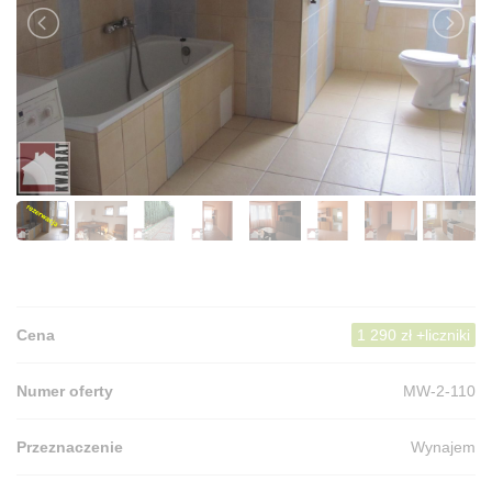
Cena
1 290 zł +liczniki
Numer oferty
MW-2-110
Przeznaczenie
Wynajem