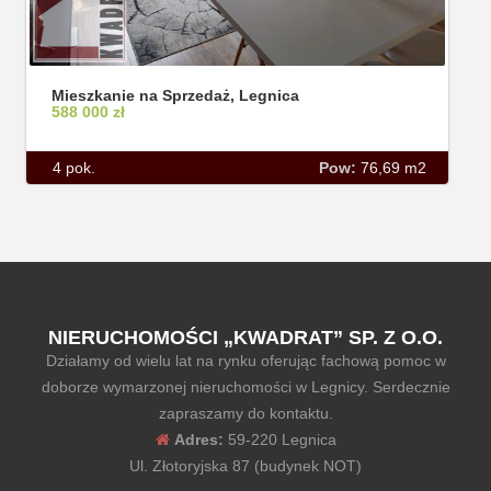
Mieszkanie na Sprzedaż, Legnica
588 000 zł
4 pok.
Pow:
76,69 m2
NIERUCHOMOŚCI „KWADRAT” SP. Z O.O.
Działamy od wielu lat na rynku oferując fachową pomoc w
doborze wymarzonej nieruchomości w Legnicy. Serdecznie
zapraszamy do kontaktu.
Adres:
59-220 Legnica
Ul. Złotoryjska 87 (budynek NOT)