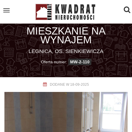
To
Toggle
navigation
na
MIESZKANIE NA
WYNAJEM
LEGNICA, OS. SIENKIEWICZA
Oferta numer:
MW-2-110
DODANE W 18-09-2025