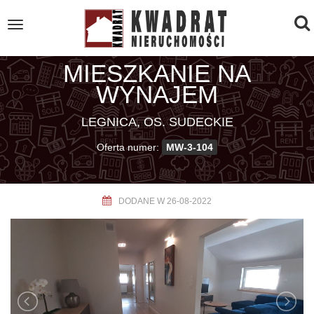
To
Toggle
navigation
na
MIESZKANIE NA
WYNAJEM
LEGNICA, OS. SUDECKIE
Oferta numer:
MW-3-104
DODANE W 26-08-2022