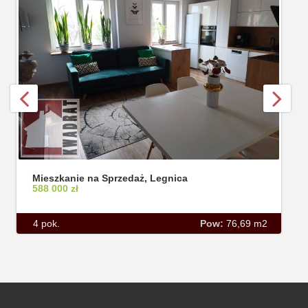
Mieszkanie na Sprzedaż, Legnica
588 000 zł
4 pok.
Pow:
76,69 m2