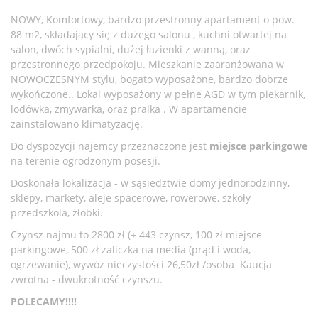
NOWY, Komfortowy, bardzo przestronny apartament o pow.
88 m2, składający się z dużego salonu , kuchni otwartej na
salon, dwóch sypialni, dużej łazienki z wanną, oraz
przestronnego przedpokoju. Mieszkanie zaaranżowana w
NOWOCZESNYM stylu, bogato wyposażone, bardzo dobrze
wykończone.. Lokal wyposażony w pełne AGD w tym piekarnik,
lodówka, zmywarka, oraz pralka . W apartamencie
zainstalowano klimatyzację.
Do dyspozycji najemcy przeznaczone jest
miejsce parkingowe
na terenie ogrodzonym posesji.
Doskonała lokalizacja - w sąsiedztwie domy jednorodzinny,
sklepy, markety, aleje spacerowe, rowerowe, szkoły
przedszkola, żłobki.
Czynsz najmu to 2800 zł (+ 443 czynsz, 100 zł miejsce
parkingowe, 500 zł zaliczka na media (prąd i woda,
ogrzewanie), wywóz nieczystości 26,50zł /osoba Kaucja
zwrotna - dwukrotność czynszu.
POLECAMY!!!!