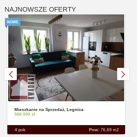
NAJNOWSZE OFERTY
NOWE
Mieszkanie na Sprzedaż, Legnica
588 000 zł
4 pok.
Pow:
76,69 m2