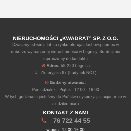
NIERUCHOMOŚCI „KWADRAT” SP. Z O.O.
Działamy od wielu lat na rynku oferując fachową pomoc w
doborze wymarzonej nieruchomości w Legnicy. Serdecznie
zapraszamy do kontaktu.
Adres:
59-220 Legnica
Ul. Złotoryjska 87 (budynek NOT)
Godziny otwarcia:
Poniedziałek - Piątek : 12.00 - 16.00
W tych godzinach jesteśmy do Państwa dyspozycji stacjonarnie w
siedzibie biura
KONTAKT Z NAMI
76 722 44 55
w godz. 12.00-16.00