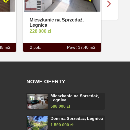
Mieszkanie na Sprzedaż,
Mieszk
Legnica
Legnic
228 000 zł
1 500 
45 m2
2 pok.
Pow:
37,40 m2
2 pok.
NOWE OFERTY
Mieszkanie na Sprzedaż,
Legnica
588 000 zł
Dom na Sprzedaż, Legnica
1 590 000 zł