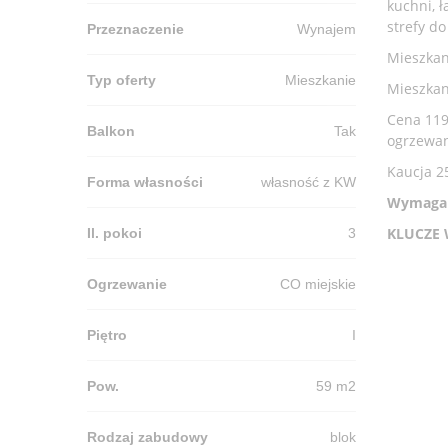
kuchni, 
strefy d
Przeznaczenie
Wynajem
Mieszkan
Typ oferty
Mieszkanie
Mieszkan
Cena 1190
Balkon
Tak
ogrzewani
Kaucja 2
Forma własności
własność z KW
Wymagan
KLUCZE 
Il. pokoi
3
Ogrzewanie
CO miejskie
Piętro
I
Pow.
59 m2
Rodzaj zabudowy
blok