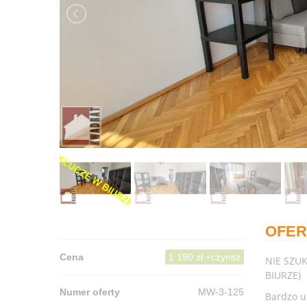
OFER
Cena
1 190 zł +czynsz
NIE SZU
BIURZE)
Numer oferty
MW-3-125
Bardzo u