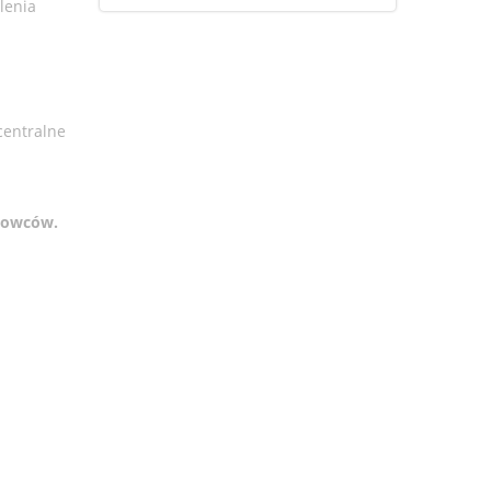
lenia
 centralne
jowców.