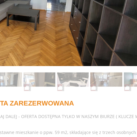
TA ZAREZERWOWANA
KAJ DALEJ - OFERTA DOSTĘPNA TYLKO W NASZYM BIURZE ( KLUCZE 
stawne mieszkanie o ppw. 59 m2, składające się z trzech osobnych 