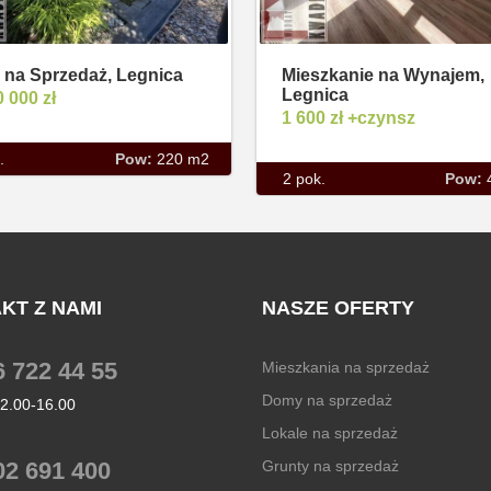
na Sprzedaż, Legnica
Mieszkanie na Wynajem,
Legnica
0 000 zł
1 600 zł +czynsz
.
Pow:
220 m2
2 pok.
Pow:
KT Z NAMI
NASZE OFERTY
6 722 44 55
Mieszkania na sprzedaż
Domy na sprzedaż
12.00-16.00
Lokale na sprzedaż
02 691 400
Grunty na sprzedaż