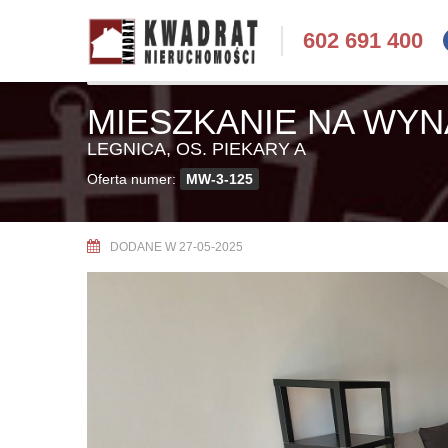
602 691 400
MIESZKANIE NA WY
LEGNICA, OS. PIEKARY A
Oferta numer:
MW-3-125
DODANE W 27-05-2025