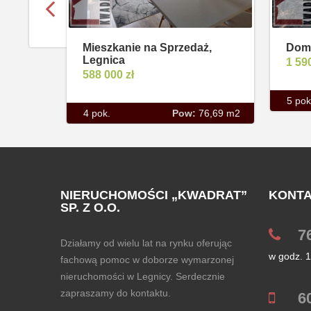
Mieszkanie na Sprzedaż,
Dom 
Legnica
1 59
588 000 zł
5 pok
4 pok.
Pow:
76,69 m2
NIERUCHOMOŚCI „KWADRAT”
KONTA
SP. Z O.O.
7
Działamy od wielu lat na rynku oferując
w godz. 
fachową pomoc w doborze wymarzonej
nieruchomości w Legnicy. Serdecznie
zapraszamy do kontaktu.
6