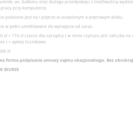
łazienki, wc, balkonu oraz dużego przedpokoju z możliwością wydzie
o pracy przy komputerze.
ie położone jest na I piętrze w ocieplonym 4-piętrowym bloku.
ie w pełni umeblowane do wynajęcia od zaraz.
 zł + 710 zł czynsz dla zarządcy ( w cenie czynszu jest zaliczka na
e ) + opłaty licznikowe.
500 zł
a forma podpisania umowy najmu okazjonalnego. Bez obcokra
W BIURZE