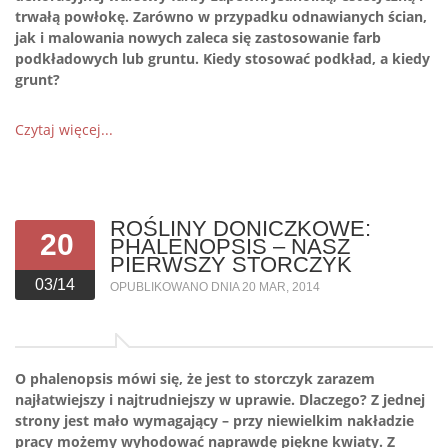
trwałą powłokę. Zarówno w przypadku odnawianych ścian,
jak i malowania nowych zaleca się zastosowanie farb
podkładowych lub gruntu. Kiedy stosować podkład, a kiedy
grunt?
Czytaj więcej...
ROŚLINY DONICZKOWE:
20
PHALENOPSIS – NASZ
PIERWSZY STORCZYK
03/14
OPUBLIKOWANO DNIA 20 MAR, 2014
O phalenopsis mówi się, że jest to storczyk zarazem
najłatwiejszy i najtrudniejszy w uprawie. Dlaczego? Z jednej
strony jest mało wymagający – przy niewielkim nakładzie
pracy możemy wyhodować naprawdę piękne kwiaty. Z