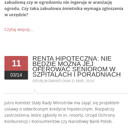
zabudową czy w ogrodzeniu nie ingeruje w aranżację
ogrodu. Czy taka zabudowa śmietnika wymaga zgłoszenia
w urzędzie?
Czytaj więcej...
RENTA HIPOTECZNA: NIE
11
BĘDZIE MOŻNA JEJ
OFEROWAĆ SENIOROM W
SZPITALACH I PORADNIACH
03/14
OPUBLIKOWANO DNIA 11 MAR, 2014
Jutro Komitet Stały Rady Ministrów ma zająć się projektem
ustawy o odwróconym kredycie hipotecznym. Rozpatrzy
zastrzeżenia, które zgłosiły m.in. resorty, Urząd Ochrony
Konkurencji i Konsumentów czy Narodowy Bank Polski.