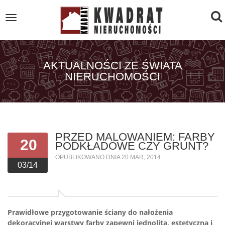
To
Toggle
navigation
na
AKTUALNOŚCI ZE ŚWIATA
NIERUCHOMOŚCI
PRZED MALOWANIEM: FARBY
20
PODKŁADOWE CZY GRUNT?
OPUBLIKOWANO DNIA 20 MAR, 2014
03/14
Prawidłowe przygotowanie ściany do nałożenia
dekoracyjnej warstwy farby zapewni jednolitą, estetyczną i